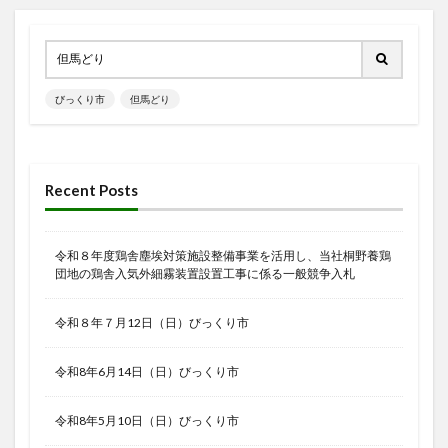
びっくり市
但馬どり
Recent Posts
令和８年度鶏舎塵埃対策施設整備事業を活用し、当社桐野養鶏
団地の鶏舎入気外細霧装置設置工事に係る一般競争入札
令和８年７月12日（日）びっくり市
令和8年6月14日（日）びっくり市
令和8年5月10日（日）びっくり市