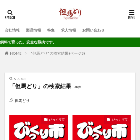
タグ
会社情報
製品情報
特集
求人情報
お問い合わせ
びっくり市
プレスリリース
育った、安全な鶏肉です。
検索
HOME
"但馬どり" の検索結果 (ページ3)
SEARCH
「但馬どり」の検索結果
48件
但馬どり
びっくり市
びっくり市