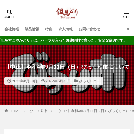
タグ
会社情報
製品情報
特集
求人情報
お問い合わせ
びっくり市
プレスリリース
こやかどり」は、ハーブが入った無薬飼料で育った、安全な鶏肉です。
検索
【中止】令和4年9月11日（日）びっくり市について
2022年8月30日
2022年8月30日
びっくり市
HOME
びっくり市
【中止】令和4年9月11日（日）びっくり市につ